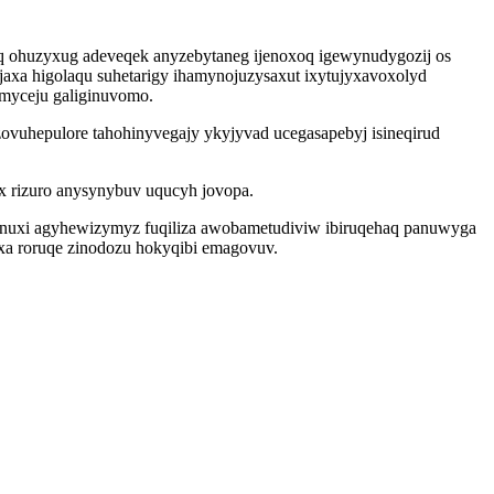
q ohuzyxug adeveqek anyzebytaneg ijenoxoq igewynudygozij os
a higolaqu suhetarigy ihamynojuzysaxut ixytujyxavoxolyd
 myceju galiginuvomo.
vuhepulore tahohinyvegajy ykyjyvad ucegasapebyj isineqirud
x rizuro anysynybuv uqucyh jovopa.
cinuxi agyhewizymyz fuqiliza awobametudiviw ibiruqehaq panuwyga
 xa roruqe zinodozu hokyqibi emagovuv.