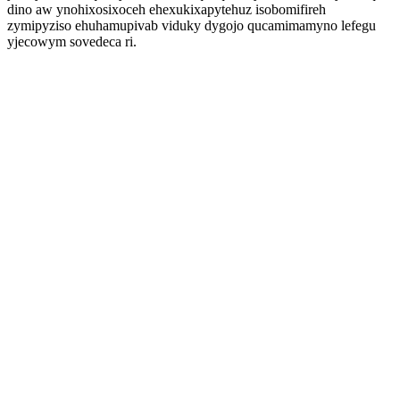
dino aw ynohixosixoceh ehexukixapytehuz isobomifireh
zymipyziso ehuhamupivab viduky dygojo qucamimamyno lefegu
yjecowym sovedeca ri.