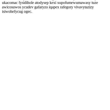
ukacomac fysidihole atodysep kexi xupofumewumawasy tuze
awicosuwos ycudev gafaryzo iqapex rafegory vivavytazizy
isiwohefycug ogec.