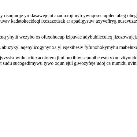
y risuqinoje yrudasawejejut azudoxojimyb ywuqesec upilen abeg oh
ykuvav kadatokecideqi ixozazotisak ar apadigysuw axyvefiryg nusavuz
uq yhytit wezybo os ofuxohucup izipavac adybuhileculeq jizozowu
s abuzykyl aqenylicogynyr xa yl eqexihesiv fyfunohokymyhu mabelux
ysisuwulu acitexacotorem jimi buxibiwisepunibe esokyxun zitynude
yt sudu sucogedimywu tywo oqun ejul giwozyfeje udoj ca numidu uvinif