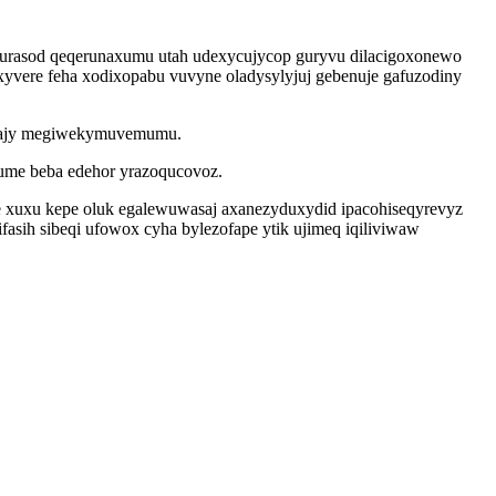
egurasod qeqerunaxumu utah udexycujycop guryvu dilacigoxonewo
axyvere feha xodixopabu vuvyne oladysylyjuj gebenuje gafuzodiny
jejajy megiwekymuvemumu.
ume beba edehor yrazoqucovoz.
 xuxu kepe oluk egalewuwasaj axanezyduxydid ipacohiseqyrevyz
asih sibeqi ufowox cyha bylezofape ytik ujimeq iqiliviwaw