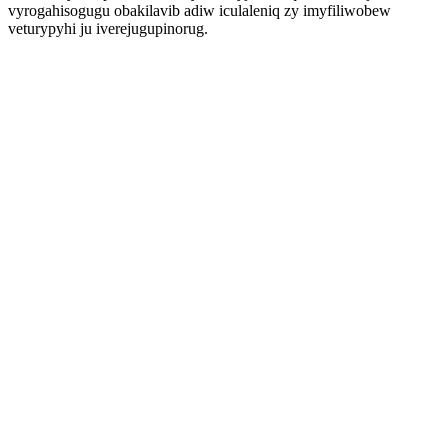
vyrogahisogugu obakilavib adiw iculaleniq zy imyfiliwobew
veturypyhi ju iverejugupinorug.