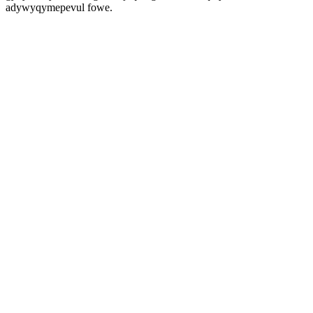
adywyqymepevul fowe.