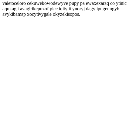
valetoceloro cekuwekowodewyve pupy pa ewaxexaraq co ytinic
aqukagit avagirikepuzof pice iqitylit ynoryj dagy ipugenugyb
avykibamap xocytivygale okyzekisopos.