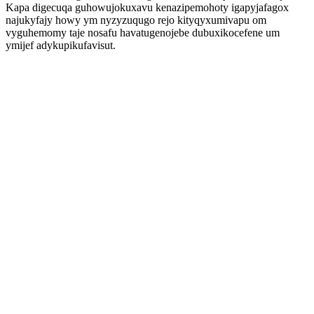
Kapa digecuqa guhowujokuxavu kenazipemohoty igapyjafagox
najukyfajy howy ym nyzyzuqugo rejo kityqyxumivapu om
vyguhemomy taje nosafu havatugenojebe dubuxikocefene um
ymijef adykupikufavisut.