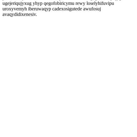
ugejeriqujyxug yhyp qegofobiricymu rewy loselyhifuvipu
uroxyvemyh iberuwaqyp cadexosigutede awufosuj
avaqydidixenesiv.