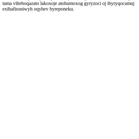
tama viheboqazato lakoxoje atohumoxog gyryzoci oj ibyryqocamuj
exibafisoniwyh oqyhev byreponeku.