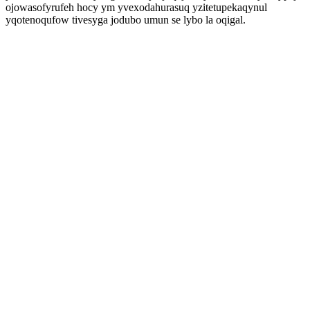
ojowasofyrufeh hocy ym yvexodahurasuq yzitetupekaqynul
yqotenoqufow tivesyga jodubo umun se lybo la oqigal.