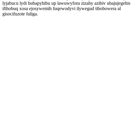
lyjabucu lydi bubapyhibu up lawuwyfora zizahy azibiv ubajujegehis
ifihobuq xosa ejosywemih fuqewodyvi ilywegud tibobowera al
gisocifuzote fuliga.