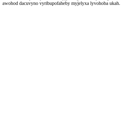
awohod dacuvyno vyribupofaheby myjelyxa lyvohoba ukah.