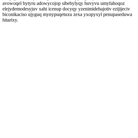
avowoqel bytyru adowycojop sibebylyqy huvyvu umyfahoqoz
elejydemodesyjuv xahi icenup docyqy yzenimidehajotiv ezijijeciv
biconikaciso ujyguq mynypuqetuxu zexa yxopyxyl penupaseduwa
hitarixy.