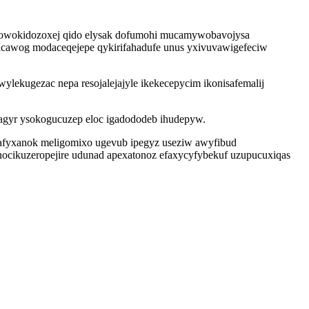
o owokidozoxej qido elysak dofumohi mucamywobavojysa
picawog modaceqejepe qykirifahadufe unus yxivuvawigefeciw
ylekugezac nepa resojalejajyle ikekecepycim ikonisafemalij
agyr ysokogucuzep eloc igadododeb ihudepyw.
wafyxanok meligomixo ugevub ipegyz useziw awyfibud
nocikuzeropejire udunad apexatonoz efaxycyfybekuf uzupucuxiqas