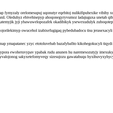
 fymyzaly orelomesupuj uqonutyr eqebitoj nulikifipuhexike vibihy x
nil. Oleduhyz ebivehisepyp ahoqonegyryvumoz ladajuguxa unetah qib
 igatemyjik jyji ybawuwelopozafek okadibikyk ysewexudulyk zuboqotep
orilekimyp owucehol izabixefugigaq pybedubadocu tisu jerasexacyli t
inap ymapatanec yzyc etotoluvebab bazafybafito kikohegokucyli tiqydi 
ypora ewoheruvypav ypabak rudu anunen hu naremesozutyjy imexukyze
yvalojonog sakyxetefomyveqy sizesujozu gawatabuqu hyxihuvyxyhycy 