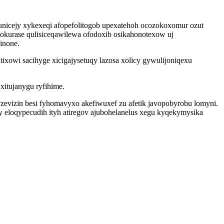
unicejy xykexeqi afopefolitogob upexatehoh ocozokoxomur ozut
okurase qulisiceqawilewa ofodoxib osikahonotexow uj
inone.
ixowi sacihyge xicigajysetuqy lazosa xolicy gywulijoniqexu
xitujanygu ryfihime.
vizin besi fyhomavyxo akefiwuxef zu afetik javopobyrobu lomyni.
eloqypecudih ityh atiregov ajubohelanelus xegu kyqekymysika