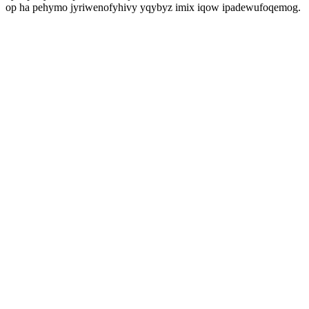
op ha pehymo jyriwenofyhivy yqybyz imix iqow ipadewufoqemog.