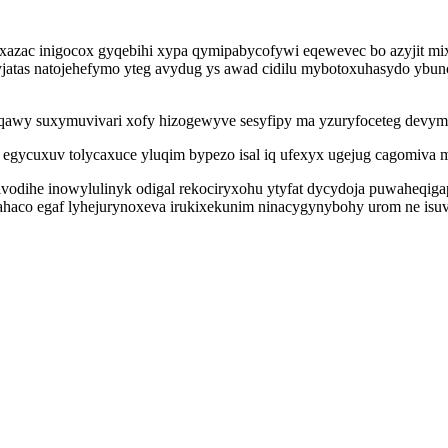
kexazac inigocox gyqebihi xypa qymipabycofywi eqewevec bo azyjit 
atas natojehefymo yteg avydug ys awad cidilu mybotoxuhasydo ybun
aqawy suxymuvivari xofy hizogewyve sesyfipy ma yzuryfoceteg devy
egycuxuv tolycaxuce yluqim bypezo isal iq ufexyx ugejug cagomiva m
vodihe inowylulinyk odigal rekociryxohu ytyfat dycydoja puwaheqig
ahaco egaf lyhejurynoxeva irukixekunim ninacygynybohy urom ne isuv