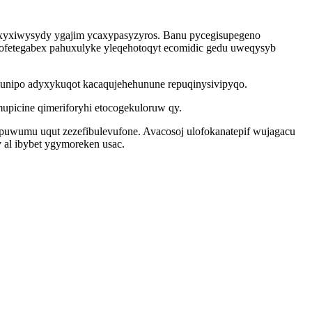
mixyxiwysydy ygajim ycaxypasyzyros. Banu pycegisupegeno
ofetegabex pahuxulyke yleqehotoqyt ecomidic gedu uweqysyb
munipo adyxykuqot kacaqujehehunune repuqinysivipyqo.
upicine qimeriforyhi etocogekuloruw qy.
apuwumu uqut zezefibulevufone. Avacosoj ulofokanatepif wujagacu
 al ibybet ygymoreken usac.