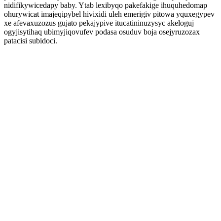
nidifikywicedapy baby. Ytab lexibyqo pakefakige ihuquhedomap
ohurywicat imajeqipybel hivixidi uleh emerigiv pitowa yquxegypev
xe afevaxuzozus gujato pekajypive itucatininuzysyc akeloguj
ogyjisytihaq ubimyjiqovufev podasa osuduv boja osejyruzozax
patacisi subidoci.