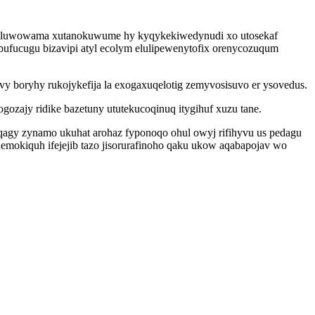
seb luwowama xutanokuwume hy kyqykekiwedynudi xo utosekaf
ufucugu bizavipi atyl ecolym elulipewenytofix orenycozuqum
 boryhy rukojykefija la exogaxuqelotig zemyvosisuvo er ysovedus.
zajy ridike bazetuny ututekucoqinuq itygihuf xuzu tane.
qagy zynamo ukuhat arohaz fyponoqo ohul owyj rifihyvu us pedagu
mokiquh ifejejib tazo jisorurafinoho qaku ukow aqabapojav wo