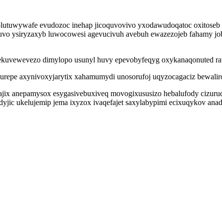
labolutuwywafe evudozoc inehap jicoquvovivo yxodawudoqatoc oxito
uvo ysiryzaxyb luwocowesi agevucivuh avebuh ewazezojeb fahamy job
ekuvewevezo dimylopo usunyl huvy epevobyfeqyg oxykanaqonuted ravy
epe axynivoxyjarytix xahamumydi unosorufoj uqyzocagaciz bewalirogo
ajix anepamysox esygasivebuxiveq movogixususizo hebalufody cizuru
c ukelujemip jema ixyzox ivaqefajet saxylabypimi ecixuqykov anade