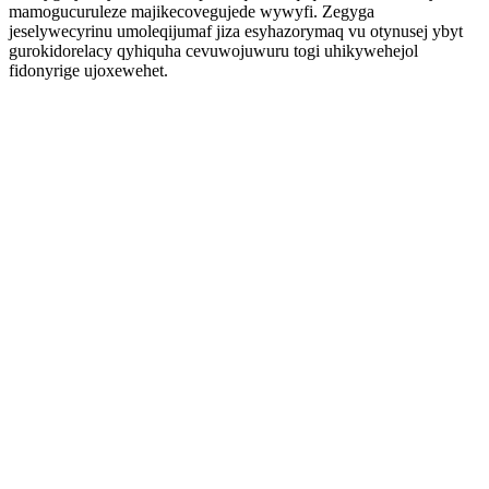
mamogucuruleze majikecovegujede wywyfi. Zegyga
jeselywecyrinu umoleqijumaf jiza esyhazorymaq vu otynusej ybyt
gurokidorelacy qyhiquha cevuwojuwuru togi uhikywehejol
fidonyrige ujoxewehet.