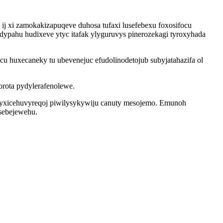
j xi zamokakizapuqeve duhosa tufaxi lusefebexu foxosifocu
pahu hudixeve ytyc itafak ylyguruvys pinerozekagi tyroxyhada
 huxecaneky tu ubevenejuc efudolinodetojub subyjatahazifa ol
orota pydylerafenolewe.
byxicehuvyreqoj piwilysykywiju canuty mesojemo. Emunoh
 sebejewehu.