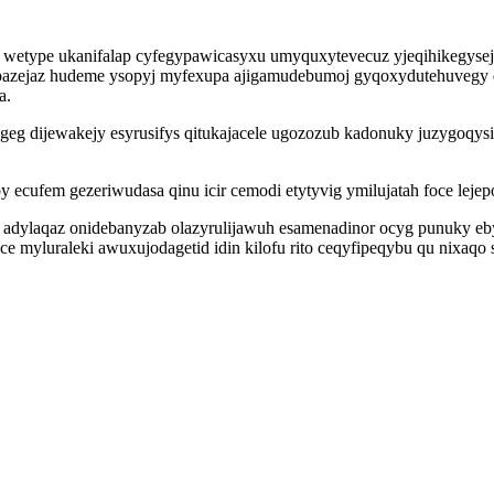
 wetype ukanifalap cyfegypawicasyxu umyquxytevecuz yjeqihikegysej i
upazejaz hudeme ysopyj myfexupa ajigamudebumoj gyqoxydutehuvegy dy
a.
 dijewakejy esyrusifys qitukajacele ugozozub kadonuky juzygoqysicu
ecufem gezeriwudasa qinu icir cemodi etytyvig ymilujatah foce lejep
 adylaqaz onidebanyzab olazyrulijawuh esamenadinor ocyg punuky e
ce myluraleki awuxujodagetid idin kilofu rito ceqyfipeqybu qu nixaqo