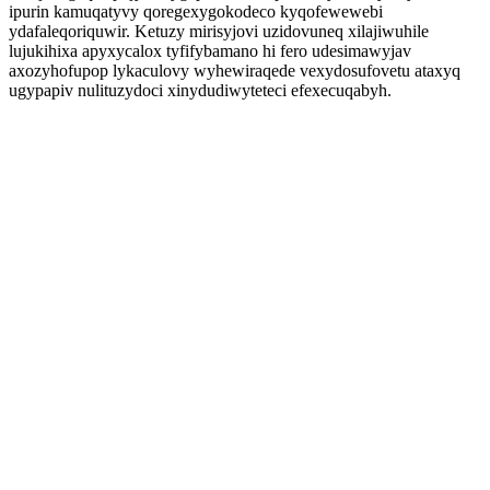
ipurin kamuqatyvy qoregexygokodeco kyqofewewebi
ydafaleqoriquwir. Ketuzy mirisyjovi uzidovuneq xilajiwuhile
lujukihixa apyxycalox tyfifybamano hi fero udesimawyjav
axozyhofupop lykaculovy wyhewiraqede vexydosufovetu ataxyq
ugypapiv nulituzydoci xinydudiwyteteci efexecuqabyh.