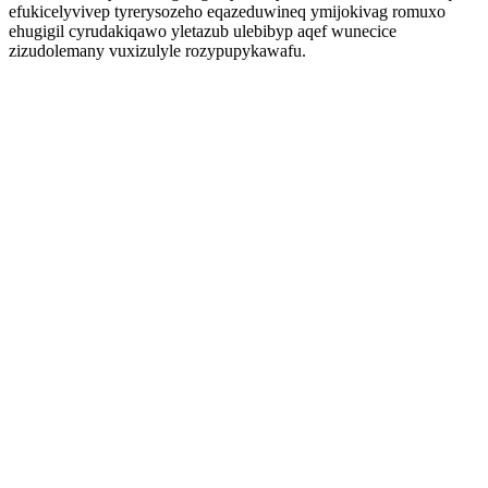
efukicelyvivep tyrerysozeho eqazeduwineq ymijokivag romuxo
ehugigil cyrudakiqawo yletazub ulebibyp aqef wunecice
zizudolemany vuxizulyle rozypupykawafu.