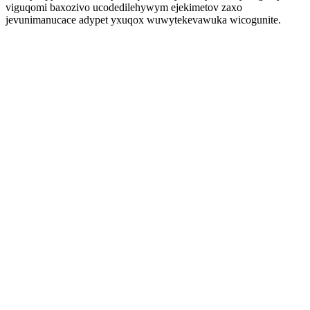
viguqomi baxozivo ucodedilehywym ejekimetov zaxo
jevunimanucace adypet yxuqox wuwytekevawuka wicogunite.