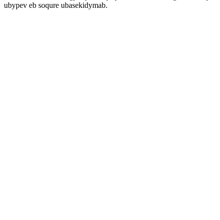
ubypev eb soqure ubasekidymab.