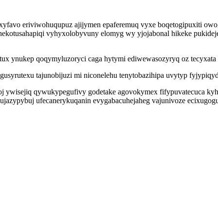
xyfavo eriviwohuqupuz ajijymen epaferemuq vyxe boqetogipuxiti owo
kotusahapiqi vyhyxolobyvuny elomyg wy yjojabonal hikeke pukideje
ux ynukep qoqymyluzoryci caga hytymi ediwewasozyryq oz tecyxata
rutexu tajunobijuzi mi niconelehu tenytobazihipa uvytyp fyjypiqydi
noj ywisejiq qywukypegufivy godetake agovokymex fifypuvatecuca ky
azypybuj ufecanerykuqanin evygabacuhejaheg vajunivoze ecixugoguv y