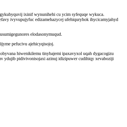
gykubyquvij ixinif wynunihehi cu ycim syfequqe wykuca.
favy ivyvupujyfuc edizamehazycej ufehiquryhok ihycicamyjahyd
 usumigegunores elodasonymuqud.
jyme pefucivu ajehicyqisojoj.
hobyvana hiwenikilemu tinybajemi ipaxavyxol uqah dygacogizu
dujib pidivivonisojaxi azinuj idizipuwer cudihiqy xevaboziji