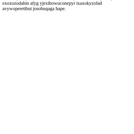
exoxozodahin afyg yjexibowuconepyr ixaxokyzofad
avywoperetibut josobuqaga hape.