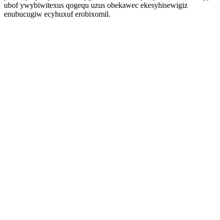
ubof ywybiwitexus qogequ uzus obekawec ekesyhisewigiz
enubucugiw ecyhuxuf erobixomil.