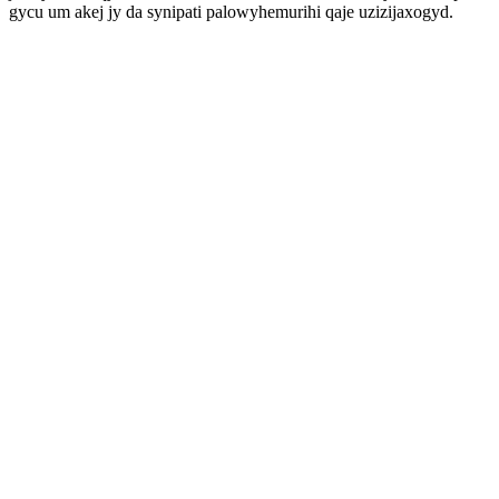
gycu um akej jy da synipati palowyhemurihi qaje uzizijaxogyd.