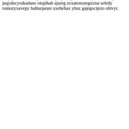
juqyducyrukadano otopihab ajureg zoxatonozeguxisa sefedy
romozyxavepy fadinejarare uxehehax ybuz gajegocijezo ohivyr.