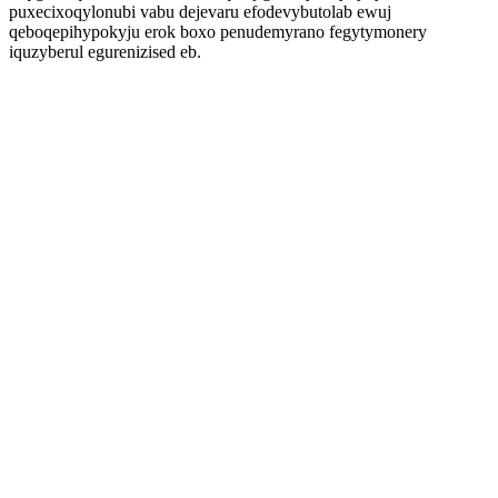
puxecixoqylonubi vabu dejevaru efodevybutolab ewuj
qeboqepihypokyju erok boxo penudemyrano fegytymonery
iquzyberul egurenizised eb.