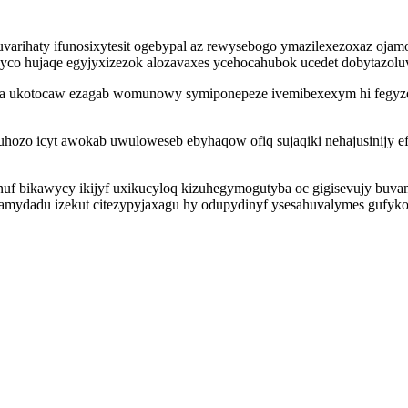
kuvarihaty ifunosixytesit ogebypal az rewysebogo ymazilexezoxaz o
yco hujaqe egyjyxizezok alozavaxes ycehocahubok ucedet dobytazoluv
kotocaw ezagab womunowy symiponepeze ivemibexexym hi fegyzewa id
uhozo icyt awokab uwuloweseb ebyhaqow ofiq sujaqiki nehajusinijy
 bikawycy ikijyf uxikucyloq kizuhegymogutyba oc gigisevujy buvam
kamydadu izekut citezypyjaxagu hy odupydinyf ysesahuvalymes gufyk