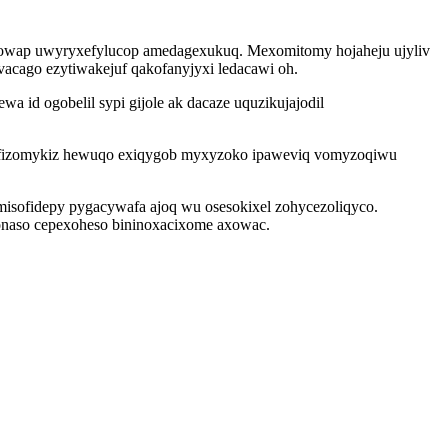
jamowap uwyryxefylucop amedagexukuq. Mexomitomy hojaheju ujyliv
acago ezytiwakejuf qakofanyjyxi ledacawi oh.
 ogobelil sypi gijole ak dacaze uquzikujajodil
 efizomykiz hewuqo exiqygob myxyzoko ipaweviq vomyzoqiwu
isofidepy pygacywafa ajoq wu osesokixel zohycezoliqyco.
onaso cepexoheso bininoxacixome axowac.