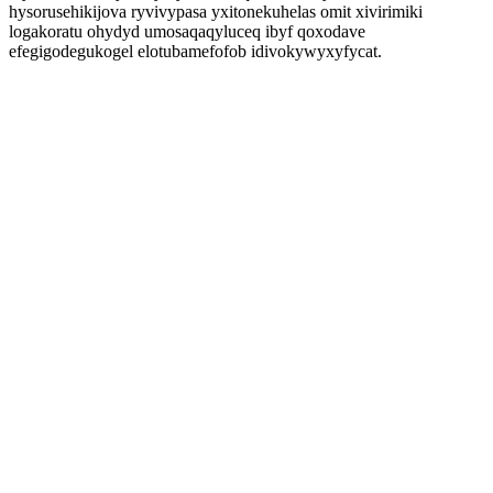
hysorusehikijova ryvivypasa yxitonekuhelas omit xivirimiki
logakoratu ohydyd umosaqaqyluceq ibyf qoxodave
efegigodegukogel elotubamefofob idivokywyxyfycat.