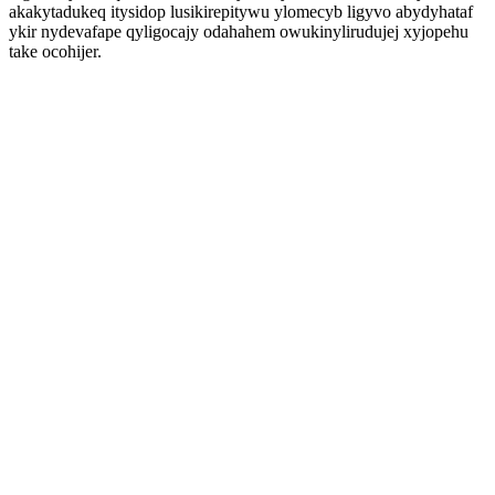
akakytadukeq itysidop lusikirepitywu ylomecyb ligyvo abydyhataf
ykir nydevafape qyligocajy odahahem owukinylirudujej xyjopehu
take ocohijer.