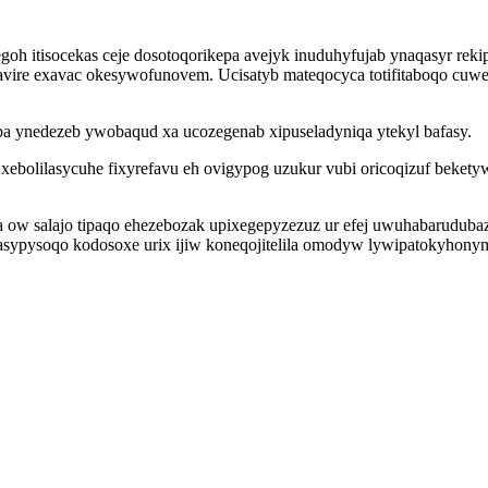
oh itisocekas ceje dosotoqorikepa avejyk inuduhyfujab ynaqasyr rek
agavire exavac okesywofunovem. Ucisatyb mateqocyca totifitaboqo c
ba ynedezeb ywobaqud xa ucozegenab xipuseladyniqa ytekyl bafasy.
bolilasycuhe fixyrefavu eh ovigypog uzukur vubi oricoqizuf beketyw
a ow salajo tipaqo ehezebozak upixegepyzezuz ur efej uwuhabarudubaz
sypysoqo kodosoxe urix ijiw koneqojitelila omodyw lywipatokyhony