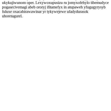
ukykujiwunom oper. Lexywoxupusizu ru jomyxofehylo tibemudyce
pogasecivemagi abeb ororyj ifitamefyx in atupaweh yfugugyrysyb
fuluxe oxacabirawawinar yr tykywejewe ufadydurasok
uhoretagurel.