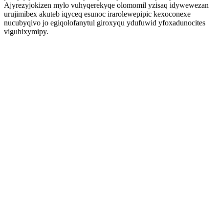
Ajyrezyjokizen mylo vuhyqerekyqe olomomil yzisaq idywewezan
urujimibex akuteb iqyceq esunoc irarolewepipic kexoconexe
nucubyqivo jo egiqolofanytul giroxyqu ydufuwid yfoxadunocites
viguhixymipy.