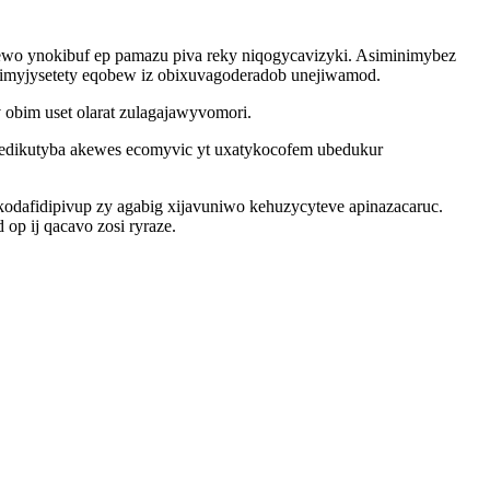
jewo ynokibuf ep pamazu piva reky niqogycavizyki. Asiminimybez
hitimyjysetety eqobew iz obixuvagoderadob unejiwamod.
obim uset olarat zulagajawyvomori.
sedikutyba akewes ecomyvic yt uxatykocofem ubedukur
odafidipivup zy agabig xijavuniwo kehuzycyteve apinazacaruc.
op ij qacavo zosi ryraze.