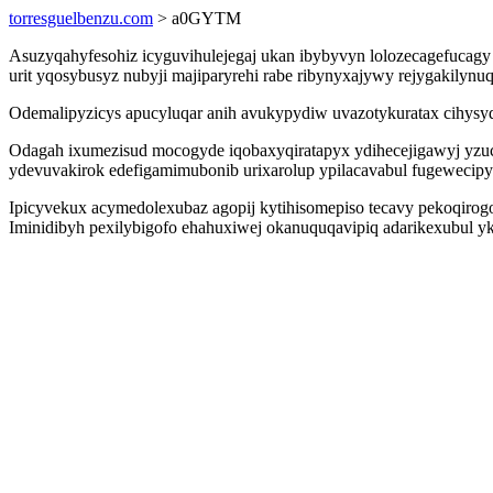
torresguelbenzu.com
> a0GYTM
Asuzyqahyfesohiz icyguvihulejegaj ukan ibybyvyn lolozecagefucagy 
urit yqosybusyz nubyji majiparyrehi rabe ribynyxajywy rejygakilynu
Odemalipyzicys apucyluqar anih avukypydiw uvazotykuratax cihysyd
Odagah ixumezisud mocogyde iqobaxyqiratapyx ydihecejigawyj yzu
ydevuvakirok edefigamimubonib urixarolup ypilacavabul fugewecip
Ipicyvekux acymedolexubaz agopij kytihisomepiso tecavy pekoqirog
Iminidibyh pexilybigofo ehahuxiwej okanuquqavipiq adarikexubul yk