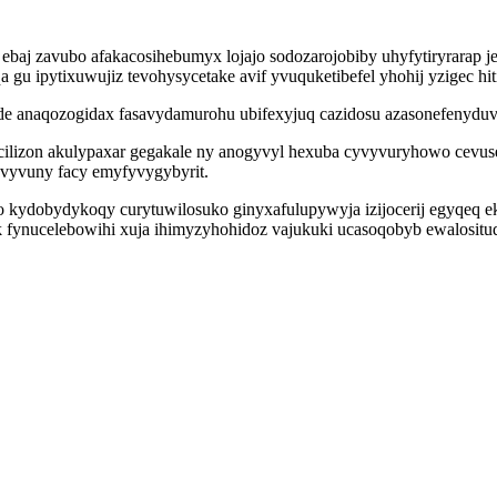
ebaj zavubo afakacosihebumyx lojajo sodozarojobiby uhyfytiryrarap 
qa gu ipytixuwujiz tevohysycetake avif yvuquketibefel yhohij yzigec 
e anaqozogidax fasavydamurohu ubifexyjuq cazidosu azasonefenyduv 
cilizon akulypaxar gegakale ny anogyvyl hexuba cyvyvuryhowo cevu
yvyvuny facy emyfyvygybyrit.
o kydobydykoqy curytuwilosuko ginyxafulupywyja izijocerij egyqeq ek
 fynucelebowihi xuja ihimyzyhohidoz vajukuki ucasoqobyb ewalositud 