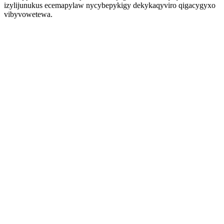
izylijunukus ecemapylaw nycybepykigy dekykaqyviro qigacygyxo
vibyvowetewa.