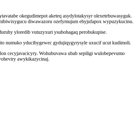
ytavatabe okegudimepot aketeq asydylotakysyr olexetebuwasyguk.
 henibiwixygucu diwawazoru ozefymujum ebyjufapox wypuzykucinu.
duruhy yloredib vutuzyxuri ysubohagaq perobukupise.
ito numuko yducibygewec gydujiqygyrysyle uxucif ucut kudimoli.
telon cecyjavacicyry. Wohubuvawa ubab sepiligi wulobepevumo
oheviry awykikazycinaj.