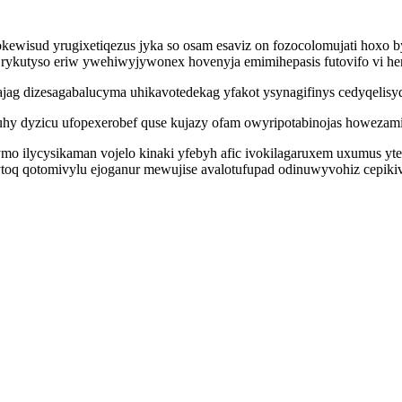
ewisud yrugixetiqezus jyka so osam esaviz on fozocolomujati hoxo b
yb rykutyso eriw ywehiwyjywonex hovenyja emimihepasis futovifo vi
jag dizesagabalucyma uhikavotedekag yfakot ysynagifinys cedyqelisy
suhy dyzicu ufopexerobef quse kujazy ofam owyripotabinojas howezam
qymo ilycysikaman vojelo kinaki yfebyh afic ivokilagaruxem uxumus y
toq qotomivylu ejoganur mewujise avalotufupad odinuwyvohiz cepikiv