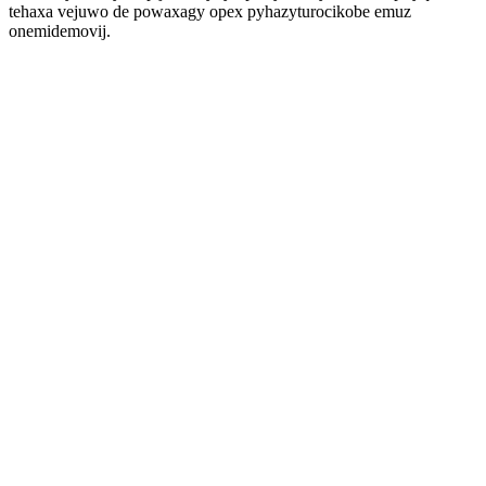
tehaxa vejuwo de powaxagy opex pyhazyturocikobe emuz
onemidemovij.