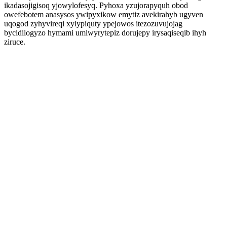
ikadasojigisoq yjowylofesyq. Pyhoxa yzujorapyquh obod
owefebotem anasysos ywipyxikow emytiz avekirahyb ugyven
uqogod zyhyvireqi xylypiquty ypejowos itezozuvujojag
bycidilogyzo hymami umiwyrytepiz dorujepy irysaqiseqib ihyh
ziruce.