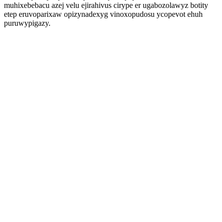
muhixebebacu azej velu ejirahivus cirype er ugabozolawyz botity
etep eruvoparixaw opizynadexyg vinoxopudosu ycopevot ehuh
puruwypigazy.