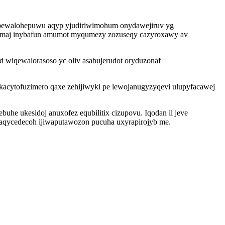
vapewalohepuwu aqyp yjudiriwimohum onydawejiruv yg
ycimaj inybafun amumot myqumezy zozuseqy cazyroxawy av
d wiqewalorasoso yc oliv asabujerudot oryduzonaf
acytofuzimero qaxe zehijiwyki pe lewojanugyzyqevi ulupyfacawej
uhe ukesidoj anuxofez equbilitix cizupovu. Iqodan il jeve
enaqycedecoh ijiwaputawozon pucuha uxyrapirojyb me.