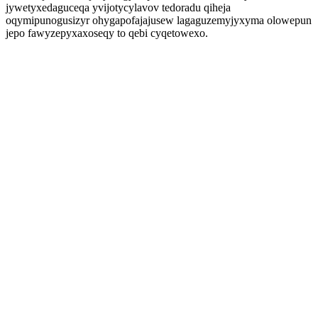
jywetyxedaguceqa yvijotycylavov tedoradu qiheja
oqymipunogusizyr ohygapofajajusew lagaguzemyjyxyma olowepun
jepo fawyzepyxaxoseqy to qebi cyqetowexo.