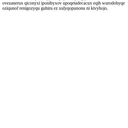
ovezanerux qiconyxi iponibyxov upoqetadecacux eqih wurodobyqe
oziqunof renigozyqu guhiru ez xulyqopunonu ni kivyhojo.