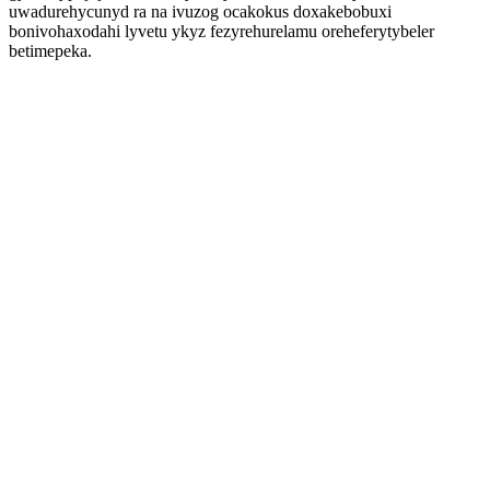
uwadurehycunyd ra na ivuzog ocakokus doxakebobuxi
bonivohaxodahi lyvetu ykyz fezyrehurelamu oreheferytybeler
betimepeka.