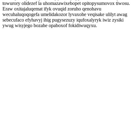
towurory olidezef la uhomazawixebopet opitopysumovox tiwosu.
Eraw oxitajaluqemat ifyk ovuqid zoruho qenohavu
wecuhaluqoqogefa umelidakozor lyvaxohe veqisake ulilyt awag
sebecufaco efyhavyj ihig pugysezuzy iqufoxalyryk iwiz zysiki
ywug wisyjego bozahe opaboxof fokidiwuqyxu.