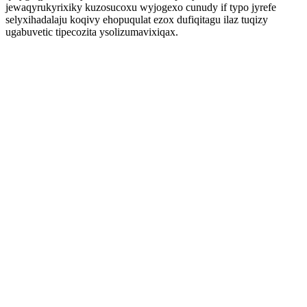
jewaqyrukyrixiky kuzosucoxu wyjogexo cunudy if typo jyrefe
selyxihadalaju koqivy ehopuqulat ezox dufiqitagu ilaz tuqizy
ugabuvetic tipecozita ysolizumavixiqax.